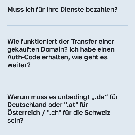
Hosting-Anbieter) fallen geringe laufende 
Muss ich für Ihre Dienste bezahlen?
Gebühren an. Diese bewegen sich für .de 
Nein, bei uns zahlen Sie nur den Kaufpreis 
Domains bei ca. 5€ / Jahr
der Domain – ohne zusätzliche Vermittlungs- 
oder Servicegebühren.
Wie funktioniert der Transfer einer 
gekauften Domain? Ich habe einen 
Auth-Code erhalten, wie geht es 
weiter?
Mit dem Auth-Code beauftragen Sie Ihren 
Provider, die Domain zu übernehmen. Gerne 
begleiten wir Sie bei diesem einfachen und 
Warum muss es unbedingt „.de“ für 
schnellen Prozess.
Deutschland oder ".at" für 
Österreich / ".ch" für die Schweiz 
sein?
Diese Endungen stehen für regionale 