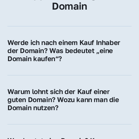
Domain
Werde ich nach einem Kauf Inhaber 
der Domain? Was bedeutet „eine 
Domain kaufen“?
Ja, Sie werden der offizielle Domain-Inhaber. 
Sie erhalten alle Rechte zur Nutzung, 
Verwaltung oder Weiterveräußerung der 
Warum lohnt sich der Kauf einer 
Domain.
guten Domain? Wozu kann man die 
Domain nutzen?
Eine starke Domain steigert Sichtbarkeit, 
Vertrauen und Markenwert. Nutzen Sie sie 
für Ihre Website, Weiterleitung, E-Mail-