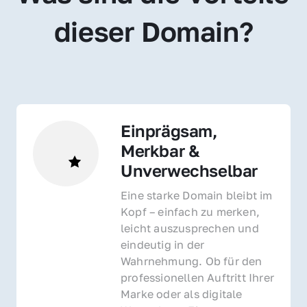
dieser Domain?
Einprägsam, 
Merkbar & 
Unverwechselbar
Eine starke Domain bleibt im 
Kopf – einfach zu merken, 
leicht auszusprechen und 
eindeutig in der 
Wahrnehmung. Ob für den 
professionellen Auftritt Ihrer 
Marke oder als digitale 