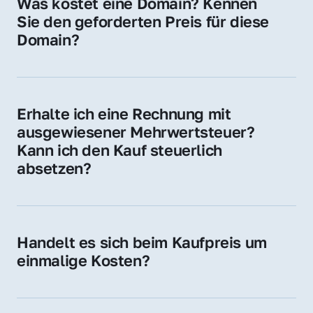
Was kostet eine Domain? Kennen 
Adressen oder als digitale Investition.
Sie den geforderten Preis für diese 
Domain?
Der Preis variiert je nach Domain. Für diese 
Domain liegt ein konkreter Kaufpreis vor – 
kontaktieren Sie uns gerne für ein 
Erhalte ich eine Rechnung mit 
unverbindliches Angebot.
ausgewiesener Mehrwertsteuer? 
Kann ich den Kauf steuerlich 
absetzen?
Ja, Sie erhalten eine Rechnung mit MwSt. 
Für Unternehmen ist der Kauf in der Regel 
steuerlich absetzbar.
Handelt es sich beim Kaufpreis um 
einmalige Kosten?
Ja. Der Kaufpreis ist einmalig. Nur beim 
späteren Betrieb der Domain (z. B. beim 